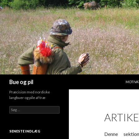
HOP TIL
Søg
Bue og pil
MOTIVA
Præcision med nordiske
langbuer og pile af træ
Søg
ARTIKE
efter:
SENESTE INDLÆG
Denne sektion