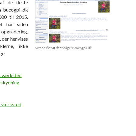
af de fleste
ra bueogpil.dk
000 til 2015.
t har siden
opgradering,
, der henvises
klerne, ikke
Screenshot af det tidligere bueogpil.dk
ge.
 værksted
ueskydning
s værksted