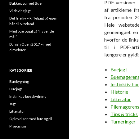
PDF-versioner 
Bukkejagt med Bue
af artiklerne f
Vildsvinejagt
fra perioden 2
Det frie liv – Riffeljagt på egen
hånd i Skotland
Hele webstede
Med bue og pil på “flyvende
gennemgået en 
mål”
hvorfor de links
Danish Open 2017 – med
til i PDF-arti
elmebuer
længere er gyldi
Buejagt
KATEGORIER
Buemagerens
Buebygning
Instinktiv b
Buejagt
Historie
Instinktiv bueskydning
Litteratur
Jagt
Pilemageren
Litteratur
Tips & tricks
Oplevelser med bue og pil
Turneringer
Præcision