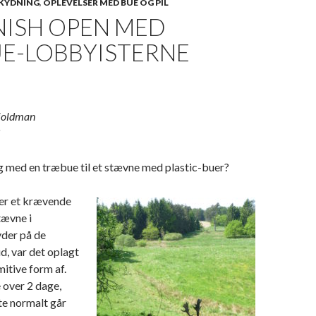
SKYDNING
,
OPLEVELSER MED BUE OG PIL
NISH OPEN MED
E-LOBBYISTERNE
kjoldman
g med en træbue til et stævne med plastic-buer?
er et krævende
tævne i
der på de
d, var det oplagt
mitive form af.
 over 2 dage,
te normalt går