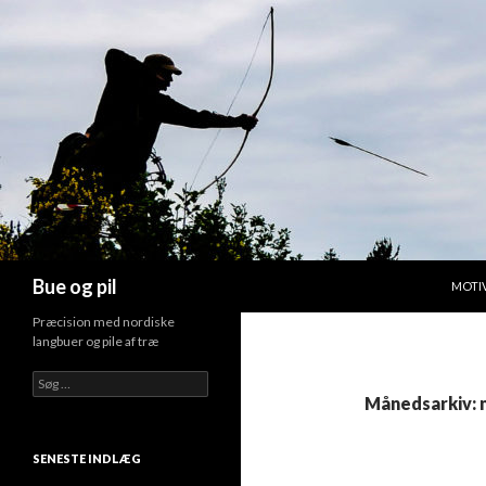
HOP T
Søg
Bue og pil
MOTI
Præcision med nordiske
langbuer og pile af træ
Søg
efter:
Månedsarkiv: 
SENESTE INDLÆG