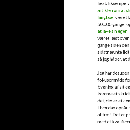
læst. Eksempelvi
artiklen om at 
langbue
været l
50.000 gange, 
at lave sin egen
været læst over
gange siden den 
sidstnævnte lidt
så jeg håber, at 
Jeg har desuden 
fokusområde for
bygning af sit eg
komme et skridt
det, der er et c
Hvordan opnår m
af træ? Det er p
med et kvalifice