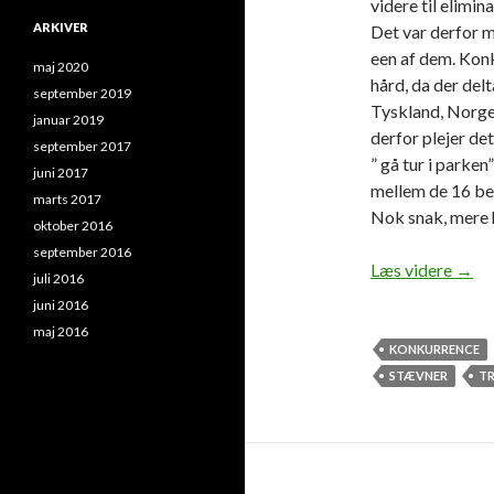
videre til elimin
ARKIVER
Det var derfor m
een af dem. Kon
maj 2020
hård, da der delt
september 2019
Tyskland, Norge
januar 2019
derfor plejer de
september 2017
” gå tur i parken
juni 2017
mellem de 16 be
marts 2017
Nok snak, mere 
oktober 2016
september 2016
Til 
Læs videre
→
juli 2016
juni 2016
maj 2016
KONKURRENCE
STÆVNER
T