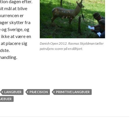
ation dagen efter.
it mål at blive
kurrencen er
ager skytter fra
 og Sverige, og
t ikke at være en
” at placere sig
Danish Open 2012. Rasmus Skjoldman tæller
patruljens scorer på en dåhjort.
dste.
handling.
Danish open med træbue-lobbyisterne
LANGBUER
PRÆCISION
PRIMITIVE LANGBUER
RÆBUER