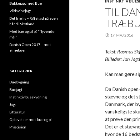
INSTINKTIV BUE
Bukkejagt med Bue
TIL DA
Vildsvinejagt
Det frie liv – Riffeljagt på egen
TRÆBU
hånd i Skotland
Med bue og pil på “flyvende
17. MAJ 2016
mål”
Danish Open 2017 – med
elmebuer
Tekst: Rasmus S
Billeder: Jon Jagd
KATEGORIER
Kan man gøre si
Buebygning
Da Danish open 
Buejagt
stævne og det s
Instinktiv bueskydning
Danmark, der by
Jagt
vanskeligste sku
Litteratur
at prøve den pri
Oplevelser med bue og pil
Det er et stævne
Præcision
hvor de 16 beds