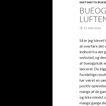
INSTINKTIV BUE
BUEOGP
LUFTE
11. MAJ 2016
Så er jeg blevet
at overføre det 
indhold fra det 
websted, og den
af bueogpil.dk 
lanceret. Du kig
foreløbige resul
har været en sæ
positiv oplevels
mange af de gaml
og ikke mindst s
mange gange de