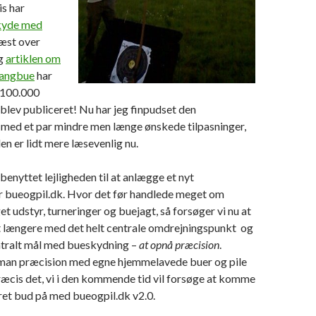
s har
skyde med
æst over
og
artiklen om
 langbue
har
 100.000
blev publiceret! Nu har jeg finpudset den
 med et par mindre men længe ønskede tilpasninger,
den er lidt mere læsevenlig nu.
benyttet lejligheden til at anlægge et nyt
 bueogpil.dk. Hvor det før handlede meget om
et udstyr, turneringer og buejagt, så forsøger vi nu at
 længere med det helt centrale omdrejningspunkt og
entralt mål med bueskydning –
at opnå præcision
.
an præcision med egne hjemmelavede buer og pile
ræcis det, vi i den kommende tid vil forsøge at komme
ret bud på med bueogpil.dk v2.0.