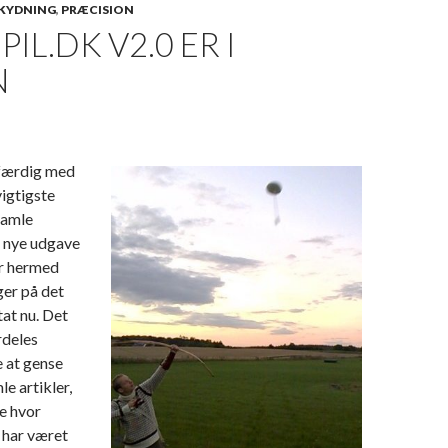
SKYDNING
,
PRÆCISION
IL.DK V2.0 ER I
N
 færdig med
vigtigste
gamle
 nye udgave
er hermed
ger på det
tat nu. Det
rdeles
e at gense
e artikler,
e hvor
 har været