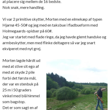
at placere sig mellem de 16 bedste.
Nok snak, mere handling.
Vi var 2 primitive skytter, Morten med en elmekæp af typen
Hjarnø 45-50# og jeg med en taksbue i fladbueform med
Holmegaards-spidser på 60#.
Jeg var startet med flade ringe, da jeg havde glemt handske og
armbeskytter, men med flinke deltagere så var jeg snart
ekviperet med nyt grej.
Morten lagde hårdt ud
med at stive sit ego af
med at skyde 2 pile
forbi det første mål,
der var en stenbuk på
25 m i 50 graders
vinkel med blå himmel
som bagstop.
Det er som sagt en af