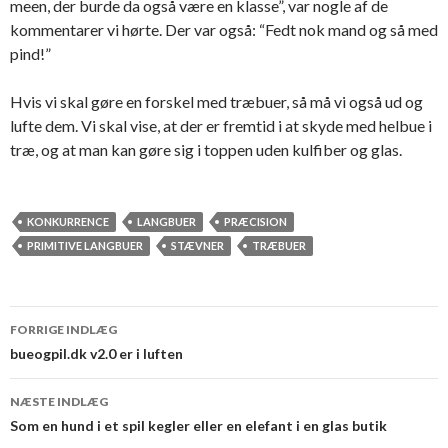
meen, der burde da også være en klasse”, var nogle af de
kommentarer vi hørte. Der var også: “Fedt nok mand og så med
pind!”
Hvis vi skal gøre en forskel med træbuer, så må vi også ud og
lufte dem. Vi skal vise, at der er fremtid i at skyde med helbue i
træ, og at man kan gøre sig i toppen uden kulfiber og glas.
KONKURRENCE
LANGBUER
PRÆCISION
PRIMITIVE LANGBUER
STÆVNER
TRÆBUER
Indlægsnavigation
FORRIGE INDLÆG
bueogpil.dk v2.0 er i luften
NÆSTE INDLÆG
Som en hund i et spil kegler eller en elefant i en glas butik