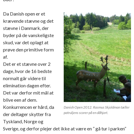
Da Danish open er et
krævende stævne og det
stævne i Danmark, der
byder på de vanskeligste
skud, var det oplagt at
prøve den primitive form
af.
Det er et stævne over 2
dage, hvor de 16 bedste
normalt går videre til
elimination dagen efter.
Det var derfor mit mål at
blive een af dem.
Konkurrencen er hård, da
Danish Open 2012. Rasmus Skjoldman tæller
patruljens scorer på en dåhjort.
der deltager skytter fra
Tyskland, Norge og
Sverige, og derfor plejer det ikke at være en ” gå tur i parken”