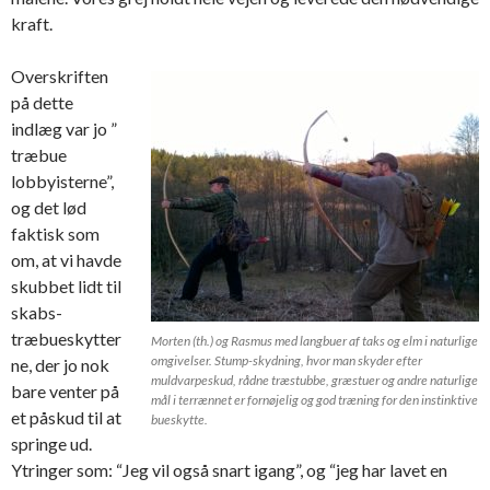
kraft.
Overskriften
på dette
indlæg var jo ”
træbue
lobbyisterne”,
og det lød
faktisk som
om, at vi havde
skubbet lidt til
skabs-
træbueskytter
Morten (th.) og Rasmus med langbuer af taks og elm i naturlige
omgivelser. Stump-skydning, hvor man skyder efter
ne, der jo nok
muldvarpeskud, rådne træstubbe, græstuer og andre naturlige
bare venter på
mål i terrænnet er fornøjelig og god træning for den instinktive
et påskud til at
bueskytte.
springe ud.
Ytringer som: “Jeg vil også snart igang”, og “jeg har lavet en