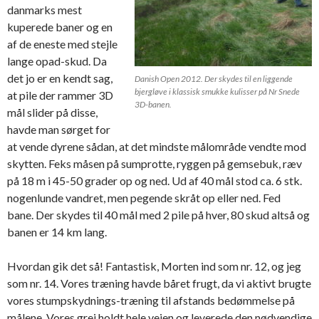
danmarks mest
kuperede baner og en
af de eneste med stejle
lange opad-skud. Da
det jo er en kendt sag,
Danish Open 2012. Der skydes til en liggende
bjergløve i klassisk smukke kulisser på Nr Snede
at pile der rammer 3D
3D-banen.
mål slider på disse,
havde man sørget for
at vende dyrene sådan, at det mindste målområde vendte mod
skytten. Feks måsen på sumprotte, ryggen på gemsebuk, ræv
på 18 m i 45-50 grader op og ned. Ud af 40 mål stod ca. 6 stk.
nogenlunde vandret, men pegende skråt op eller ned. Fed
bane. Der skydes til 40 mål med 2 pile på hver, 80 skud altså og
banen er 14 km lang.
Hvordan gik det så! Fantastisk, Morten ind som nr. 12, og jeg
som nr. 14. Vores træning havde båret frugt, da vi aktivt brugte
vores stumpskydnings-træning til afstands bedømmelse på
målene. Vores grej holdt hele vejen og leverede den nødvendige