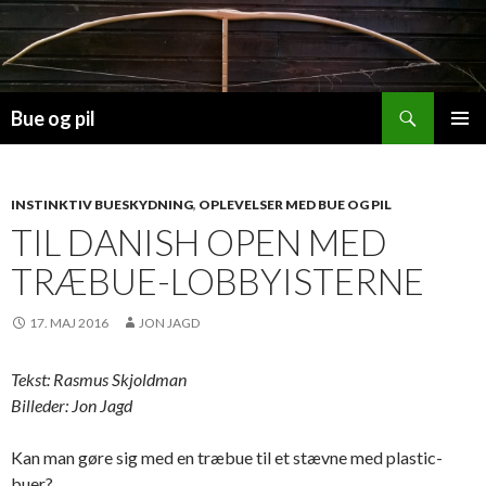
Søg
Bue og pil
HOP
PRIMÆ
TIL
MENU
INDHOLD
INSTINKTIV BUESKYDNING
,
OPLEVELSER MED BUE OG PIL
TIL DANISH OPEN MED
TRÆBUE-LOBBYISTERNE
17. MAJ 2016
JON JAGD
Tekst: Rasmus Skjoldman
Billeder: Jon Jagd
Kan man gøre sig med en træbue til et stævne med plastic-
buer?