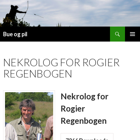
Søg
Bue og pil
HOP
PRIMÆ
TIL
MENU
INDHOLD
NEKROLOG FOR ROGIER
REGENBOGEN
Nekrolog for
Rogier
Regenbogen