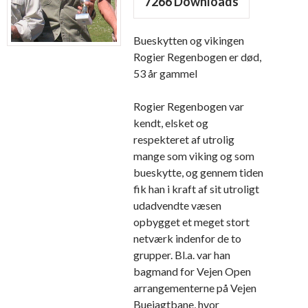
7266
Downloads
Bueskytten og vikingen
Rogier Regenbogen er død,
53 år gammel
Rogier Regenbogen var
kendt, elsket og
respekteret af utrolig
mange som viking og som
bueskytte, og gennem tiden
fik han i kraft af sit utroligt
udadvendte væsen
opbygget et meget stort
netværk indenfor de to
grupper. Bl.a. var han
bagmand for Vejen Open
arrangementerne på Vejen
Buejagtbane, hvor