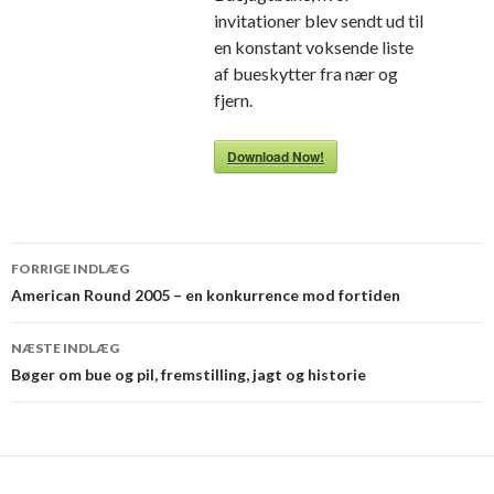
invitationer blev sendt ud til
en konstant voksende liste
af bueskytter fra nær og
fjern.
Download Now!
Indlægsnavigation
FORRIGE INDLÆG
American Round 2005 – en konkurrence mod fortiden
NÆSTE INDLÆG
Bøger om bue og pil, fremstilling, jagt og historie