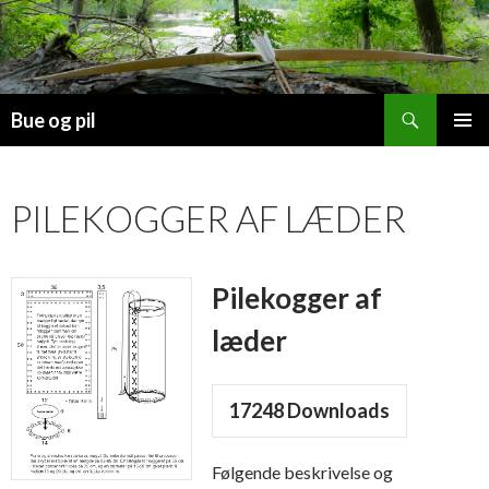
Søg
Bue og pil
HOP
PRIMÆ
TIL
MENU
INDHOLD
PILEKOGGER AF LÆDER
Pilekogger af
læder
17248
Downloads
Følgende beskrivelse og