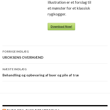
illustration er et forslag til
et mønster for et klassisk
rygkogger.
Download Now!
Indlægsnavigation
FORRIGE INDLÆG
UROKSENS OVERMÆND
NÆSTE INDLÆG
Behandling og opbevaring af buer og pile af træ