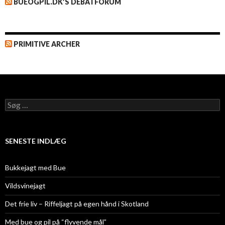
BUEOGPIL.DK’S DEBATFORUM
PRIMITIVE ARCHER
Søg
efter:
SENESTE INDLÆG
Bukkejagt med Bue
Vildsvinejagt
Det frie liv – Riffeljagt på egen hånd i Skotland
Med bue og pil på “flyvende mål”