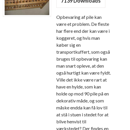
7139
Downloads
Opbevaring af pile kan
være et problem. De fleste
har flere end der kan være i
koggeret, og hvis man
køber sig en
transportkuffert, som også
bruges til opbevaring kan
man snart opleve, at den
også hurtigt kan være fyldt.
Ville det ikke være rart at
have en hylde, som kan
holde op mod 90 pile på en
dekorativ måde, og som
måske endda kan få lov til
at stå i stuen i stedet for at
blive henvist til
værkstedet? Der findes en