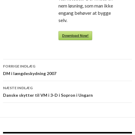
nem løsning, som man ikke
engang behøver at bygge
selv.
Download Now!
Indlægsnavigation
FORRIGE INDLÆG
DM i længdeskydning 2007
NÆSTE INDLÆG
Danske skytter til VM i 3-D i Sopron i Ungarn