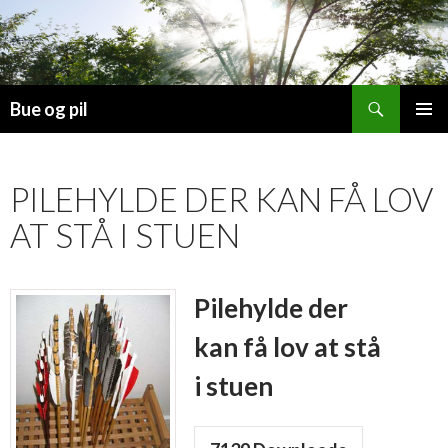
Søg
Bue og pil
HOP
PRIMÆ
TIL
MENU
INDHOLD
PILEHYLDE DER KAN FÅ LOV
AT STÅ I STUEN
Pilehylde der
kan få lov at stå
i stuen