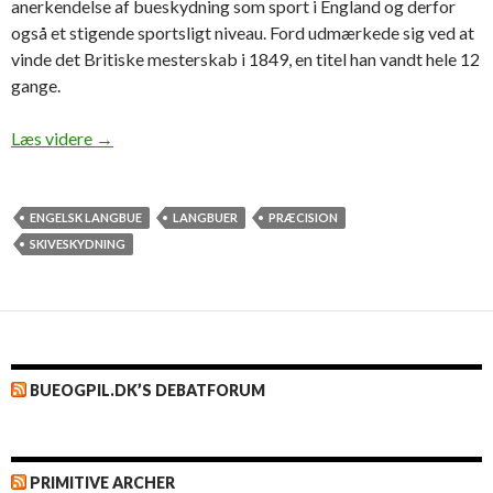
anerkendelse af bueskydning som sport i England og derfor
også et stigende sportsligt niveau. Ford udmærkede sig ved at
vinde det Britiske mesterskab i 1849, en titel han vandt hele 12
gange.
Archery – Its theory and practise af Horace Ford
Læs videre
→
ENGELSK LANGBUE
LANGBUER
PRÆCISION
SKIVESKYDNING
BUEOGPIL.DK’S DEBATFORUM
PRIMITIVE ARCHER