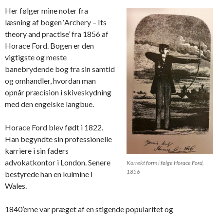
Her følger mine noter fra
læsning af bogen ‘Archery – Its
theory and practise’ fra 1856 af
Horace Ford. Bogen er den
vigtigste og meste
banebrydende bog fra sin samtid
og omhandler, hvordan man
opnår præcision i skiveskydning
med den engelske langbue.
Horace Ford blev født i 1822.
Han begyndte sin professionelle
karriere i sin faders
advokatkontor i London. Senere
Korrekt form i følge Horace Ford,
1856
bestyrede han en kulmine i
Wales.
1840’erne var præget af en stigende popularitet og