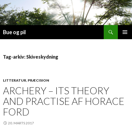
Søg
Bue og pil
HOP
PRIMÆ
TIL
MENU
INDHOLD
Tag-arkiv: Skiveskydning
LITTERATUR
,
PRÆCISION
ARCHERY – ITS THEORY
AND PRACTISE AF HORACE
FORD
20. MARTS 2017