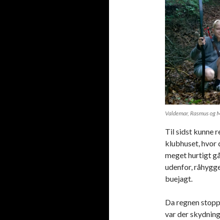
Valdemar, Rasmus og M
Til sidst kunne r
klubhuset, hvor d
meget hurtigt gå
udenfor, råhygg
buejagt.
Da regnen stoppe
var der skydning