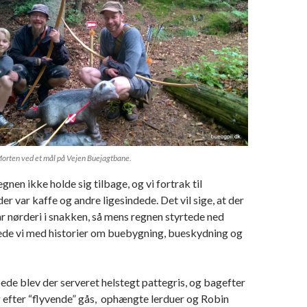
orten ved et mål på Vejen Buejagtbane.
egnen ikke holde sig tilbage, og vi fortrak til
er var kaffe og andre ligesindede. Det vil sige, at der
r nørderi i snakken, så mens regnen styrtede ned
ede vi med historier om buebygning, bueskydning og
de blev der serveret helstegt pattegris, og bagefter
 efter “flyvende” gås, ophængte lerduer og Robin