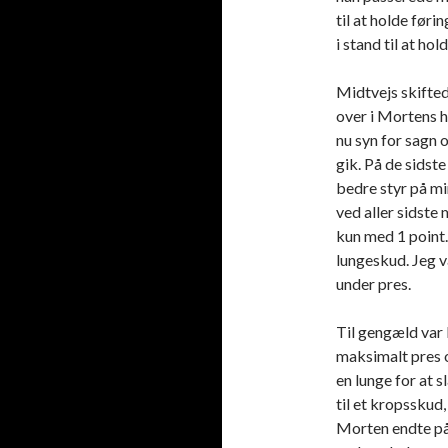
til at holde førin
i stand til at ho
Midtvejs skifte
over i Mortens h
nu syn for sagn 
gik. På de sidste
bedre styr på mi
ved aller sidste
kun med 1 point. 
lungeskud. Jeg v
under pres.
Til gengæld var
maksimalt pres 
en lunge for at s
til et kropsskud
Morten endte på 