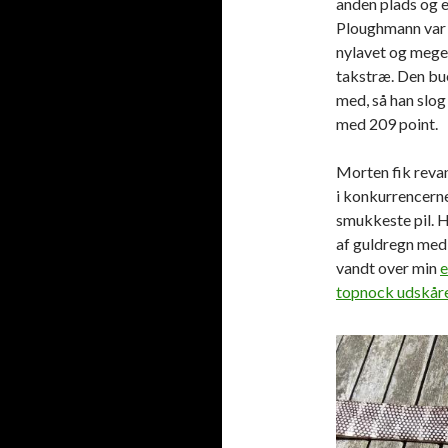
anden plads og e
Ploughmann var
nylavet og mege
takstræ. Den bu
med, så han slog
med 209 point.
Morten fik reva
i konkurrencer
smukkeste pil. 
af guldregn med
vandt over min
e
topnock udskåre