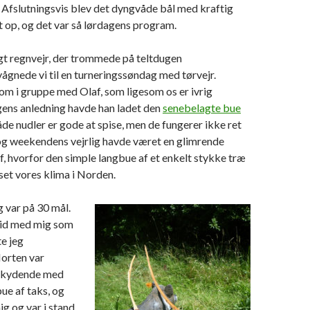
Afslutningsvis blev det dyngvåde bål med kraftig
 op, og det var så lørdagens program.
gt regnvejr, der trommede på teltdugen
ågnede vi til en turneringssøndag med tørvejr.
m i gruppe med Olaf, som ligesom os er ivrig
gens anledning havde han ladet den
senebelagte bue
de nudler er gode at spise, men de fungerer ikke ret
og weekendens vejrlig havde været en glimrende
, hvorfor den simple langbue af et enkelt stykke træ
sset vores klima i Norden.
 var på 30 mål.
 tid med mig som
te jeg
Morten var
 skydende med
bue af taks, og
g og var i stand