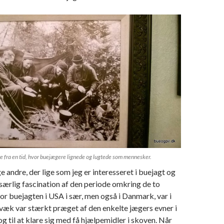
fra en tid, hvor buejægere lignede og lugtede som mennesker.
e andre, der lige som jeg er interesseret i buejagt og
 særlig fascination af den periode omkring de to
or buejagten i USA i sær, men også i Danmark, var i
væk var stærkt præget af den enkelte jægers evner i
 til at klare sig med få hjælpemidler i skoven. Når