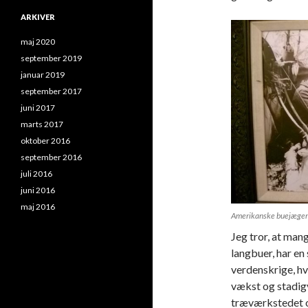
ARKIVER
maj 2020
september 2019
januar 2019
september 2017
juni 2017
marts 2017
oktober 2016
september 2016
juli 2016
juni 2016
maj 2016
Amerikanske buejægere 
Jeg tror, at mang
langbuer, har en
verdenskrige, hv
vækst og stadig
træværkstedet og