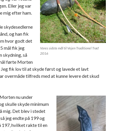
gen. Eller jeg var
lde mig efter ham.
de skydesedlerne
ånd, og han fik
om hvor godt det
 5 mål fik jeg
Vores sidste mål til Vejen Traditionel Træf
2016
n skydning, så
 mål førte Morten
Jeg fik lov til at skyde først og lavede et lavt
ar overmåde tilfreds med at kunne levere det skud
 Morten nu under
og skulle skyde minimum
lå mig. Det blev i stedet
, så jeg endte på 199 og
197, hvilket rakte til en