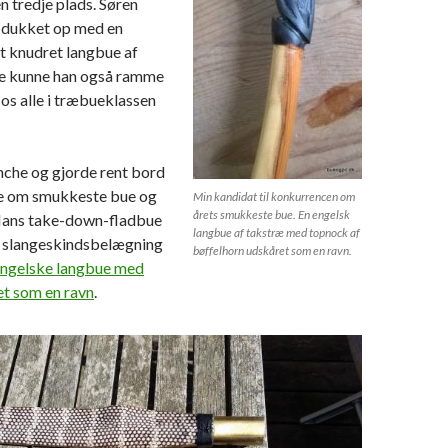
n tredje plads. Søren
 dukket op med en
t knudret langbue af
e kunne han også ramme
 os alle i træbueklassen
nche og gjorde rent bord
ne om smukkeste bue og
Min kandidat til konkurrencen om
årets smukkeste bue. En engelsk
Hans take-down-fladbue
langbue af takstræ med topnock af
 slangeskindsbelægning
bøffelhorn udskåret som en ravn.
ngelske langbue med
t som en ravn
.