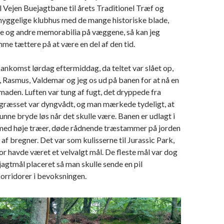
 Vejen Buejagtbane til årets Traditionel Træf og
 hyggelige klubhus med de mange historiske blade,
pile og andre memorabilia på væggene, så kan jeg
e tættere på at være en del af den tid.
 ankomst lørdag eftermiddag, da teltet var slået op,
 Rasmus, Valdemar og jeg os ud på banen for at nå en
maden. Luften var tung af fugt, det dryppede fra
 græsset var dyngvådt, og man mærkede tydeligt, at
kunne bryde løs når det skulle være. Banen er udlagt i
ed høje træer, døde rådnende træstammer på jorden
af bregner. Det var som kulisserne til Jurassic Park,
or havde været et velvalgt mål. De fleste mål var dog
jagtmål placeret så man skulle sende en pil
orridorer i bevoksningen.