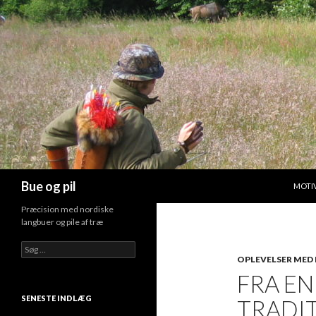
HOP T
Søg
Bue og pil
MOTI
Præcision med nordiske
langbuer og pile af træ
Søg
efter:
OPLEVELSER MED 
FRA EN
SENESTE INDLÆG
TRADIT