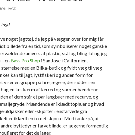
JON JAGD
n Jagd
øve noget jagttøj, da jeg på væggen over for mig får
vidt billede fra en tid, som symboliserer noget ganske
ervældende univers af plastic, stål og bling-bling jeg
u – en
Bass Pro Shop
i San Jose i Californien,
størrelse med en Bilka-butik og fyldt væg til væg
kes kan til jagt, lystfiskeri og anden form for
det viser en gruppe på fire jægere, der sidder i en
 bag en læskærm af lærred og varmer hænderne
siden af dem står et par langbuer med recurve, og
n emaljegryde. Mændende er iklædt tophuer og hvad
ge uldjakker eller -skjorter i ensfarvede grå
kelt er iklædt en ternet skjorte. Med tanke på, at
andre byttedyr er farveblinde, er jægerne formentlig
ufleret for det de jager.