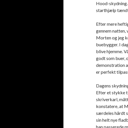
Hood-skydning. 
starthjælp tændt
Efter mere hefti
gennem natten, v
Morten og jeg ko
buebygger. I da
blive hjemme. Vå
godt som buer, 
demonstration af
er perfekt tilpa
Dagens skydning
Efter et stykke
skriverkarl, måt
konstatere, at 
særdeles hårdt
sin helt nye flad
han passerede mi