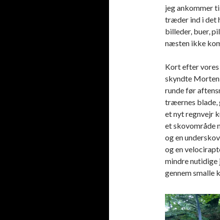
jeg ankommer til
træder ind i det
billeder, buer, 
næsten ikke komm
Kort efter vores
skyndte Morten,
runde før aftens
træernes blade,
et nyt regnvejr 
et skovområde m
og en underskov 
og en velocirapt
mindre nutidige 
gennem smalle k