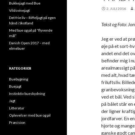
Bukkejagt med Bue
2. JULI 2016
Vildsvinejagt
Det frie liv – Riffeljagt på egen
hånd i Skotland
Tekst og Foto: Jo
Med bue og pil på “flyvende
mål”
Jeg er ved at pr
Danish Open 2017 – med
øje på et sort-h
elmebuer
andet end det ov
befinder mig i n
arealmæssigt på 
KATEGORIER
med alt, hvad tæn
Buebygning
friluftsliv. Bille
Buejagt
granbevoksning
Instinktiv bueskydning
ved et bål. Ved 
Jagt
på bålet står e
Litteratur
der ligner krafti
Oplevelser med bue og pil
jordfarver. En en
Præcision
hjorte og mange 
ganske godt camo