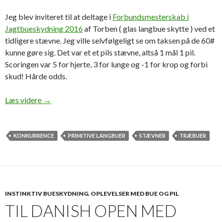
Jeg blev inviteret til at deltage i
Forbundsmesterskab i
Jagtbueskydning 2016
af Torben ( glas langbue skytte ) ved et
tidligere stævne. Jeg ville selvfølgeligt se om taksen på de 60#
kunne gøre sig. Det var et et pils stævne, altså 1 mål 1 pil.
Scoringen var 5 for hjerte, 3 for lunge og -1 for krop og forbi
skud! Hårde odds.
Som en hund i et spil kegler eller en elefant i en glas b
Læs videre
→
KONKURRENCE
PRIMITIVE LANGBUER
STÆVNER
TRÆBUER
INSTINKTIV BUESKYDNING
,
OPLEVELSER MED BUE OG PIL
TIL DANISH OPEN MED