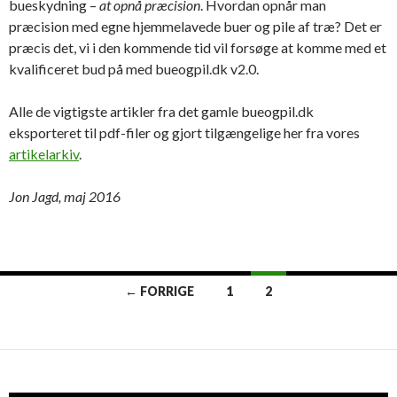
bueskydning –
at opnå præcision
. Hvordan opnår man
præcision med egne hjemmelavede buer og pile af træ? Det er
præcis det, vi i den kommende tid vil forsøge at komme med et
kvalificeret bud på med bueogpil.dk v2.0.
Alle de vigtigste artikler fra det gamle bueogpil.dk
eksporteret til pdf-filer og gjort tilgængelige her fra vores
artikelarkiv
.
Jon Jagd, maj 2016
Indlægsnavigation
← FORRIGE
1
2