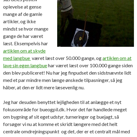
oplevelse at gense
mange af de gamle
artikler, og ikke
mindst se hvor mange
gange de har været
læst. Eksempelvis har
artiklen om at skyde
med langbue
været læst over 50.000 gange, og
artiklen om at
lave sin egen langbue
har været læst over 100.000 gange siden
den blev publiceret! Nu har jeg finpudset den sidstnævnte lidt
med et par mindre men længe ønskede tilpasninger, så jeg
håber, at den er lidt mere læsevenlig nu.
Jeg har desuden benyttet lejligheden til at anlægge et nyt
fokusområde for bueogpil.dk. Hvor det før handlede meget
om bygning af sit eget udstyr, turneringer og buejagt, så
forsøger vi nu at komme et skridt længere med det helt
centrale omdrejningspunkt og det, der er et centralt mål med