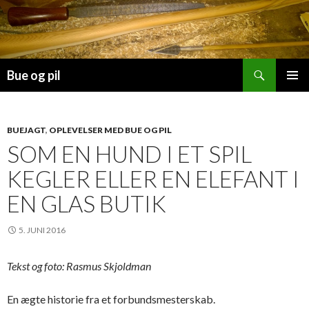
Søg
Bue og pil
HOP
PRIMÆ
TIL
MENU
INDHOLD
BUEJAGT
,
OPLEVELSER MED BUE OG PIL
SOM EN HUND I ET SPIL
KEGLER ELLER EN ELEFANT I
EN GLAS BUTIK
5. JUNI 2016
Tekst og foto: Rasmus Skjoldman
En ægte historie fra et forbundsmesterskab.