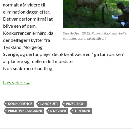
normalt går videre til
elimination dagen efter.
Det var derfor mit mål at
blive een af dem.
Konkurrencen er hård, da
Danish Open 2012. Rasmus Skjoldman tæller
patruljens scorer på en dåhjort.
der deltager skytter fra
Tyskland, Norge og
Sverige, og derfor plejer det ikke at være en ” gå tur i parken”
at placere sig mellem de 16 bedste.
Nok snak, mere handling.
Til Danish open med træbue-lobbyisterne
Læs videre
→
KONKURRENCE
LANGBUER
PRÆCISION
PRIMITIVE LANGBUER
STÆVNER
TRÆBUER