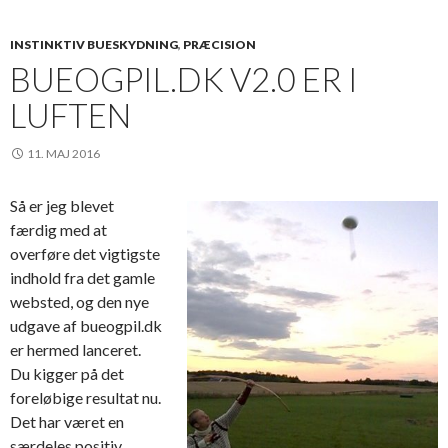
INSTINKTIV BUESKYDNING
,
PRÆCISION
BUEOGPIL.DK V2.0 ER I
LUFTEN
11. MAJ 2016
Så er jeg blevet
færdig med at
overføre det vigtigste
indhold fra det gamle
websted, og den nye
udgave af bueogpil.dk
er hermed lanceret.
Du kigger på det
foreløbige resultat nu.
Det har været en
særdeles positiv